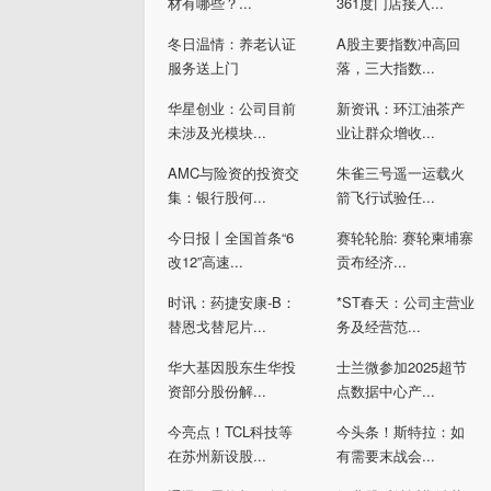
材有哪些？...
361度门店接入...
冬日温情：养老认证
A股主要指数冲高回
服务送上门
落，三大指数...
华星创业：公司目前
新资讯：环江油茶产
未涉及光模块...
业让群众增收...
AMC与险资的投资交
朱雀三号遥一运载火
集：银行股何...
箭飞行试验任...
今日报丨全国首条“6
赛轮轮胎: 赛轮柬埔寨
改12”高速...
贡布经济...
时讯：药捷安康-B：
*ST春天：公司主营业
替恩戈替尼片...
务及经营范...
华大基因股东生华投
士兰微参加2025超节
资部分股份解...
点数据中心产...
今亮点！TCL科技等
今头条！斯特拉：如
在苏州新设股...
有需要末战会...