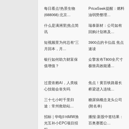
每日看点!热景生物
PriceSeek提醒：燃料
(688068):北京...
油弱势整理...
什么是满洲里|焦点简
瑞泰新材：公司如有
讯
回购计划将及...
短视频里为何总有“三
3900点的卡位战 焦点
月回本，月...
速读
银行如何助力财富保
众擎发布T800全尺寸
值增值？
极致高效能通...
过度依赖AI，人类核
焦点！黄百铁路最长
心技能会丧失吗
桥梁进入连续...
三十七小时千里归
糖尿病概念龙头公司
途：常州救助站...
(附名单)
招标 | 华电516MW渔
播报:新股中签结果：
光互补小EPC项目招
百奥赛图公...