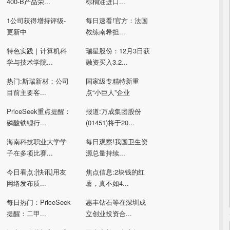
400-B产品荣...
棕榈油进口...
1公司获得增持评级-
每日速看!官方：法国
更新中
教练南希担...
特色实践｜计算机科
瑞星股份：12月3日获
学与技术学院...
融资买入3.2...
热门:斯瑞新材：公司
国家级专精特新重
目前主要客...
点“小巨人”企业
PriceSeek重点提醒：
报道:万成集团股份
磷酸铁锂行...
(01451)将于20...
海南科技职业大学学
每日观察!我国卫生资
子在多项比赛...
源总量持续...
今日看点:[快讯]用友
焦点信息:2块钱的红
网络发布质...
薯，真不如4...
每日热门：PriceSeek
惠丰钻石等在深圳成
提醒：二甲...
立创业投资合...