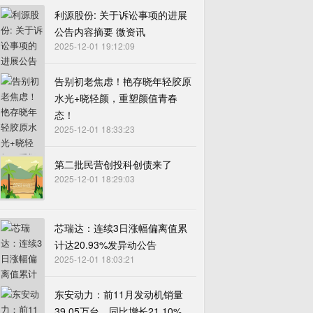
利源股份: 关于诉讼事项的进展
公告内容摘要 微资讯
2025-12-01 19:12:09
告别初老焦虑！艳存晓年轻胶原
水光+晓轻颜，重塑颜值青春
态！
2025-12-01 18:33:23
第二批民营创投科创债来了
2025-12-01 18:29:03
芯瑞达：连续3日涨幅偏离值累
计达20.93%发异动公告
2025-12-01 18:03:21
东安动力：前11月发动机销量
39.05万台，同比增长21.10%