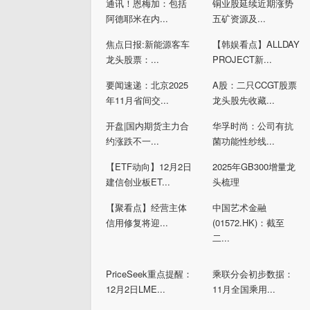
通讯！恩梅加：包括
铜业股延续近期涨势
阿德耶米在内...
五矿资源及...
焦点日报:新能源客车
【韩娱看点】ALLDAY
龙头股票：...
PROJECT新...
要闻速递：北京2025
A股：二只CCGT股票
年11月省间交...
龙头股先收藏...
开盘|国内期货主力合
华孚时尚：公司有抗
约涨跌不一...
菌功能性纱线...
【ETF动向】12月2日
2025年GB300增量龙
建信创业板ET...
头梳理
【聚看点】经营主体
中国艺术金融
信用修复将迎...
(01572.HK)：截至
二...
PriceSeek重点提醒：
乘联分会初步数据：
12月2日LME...
11月全国乘用...