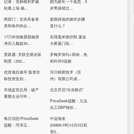
记者：克林根和罗威
因为家长一个疏忽，5
轮番上场 杨...
岁男孩错过...
两部门：支持具备资
套期保值的操作步骤
质和条件的企...
是什么？
17只科创板股获融资
实现毫米级控制 厦金
净买入额超30...
大桥厦门段...
普路通: 关联交易决策
罗梅罗倒勾+双响，热
制度（202...
刺叫停3连败
优质项目难寻 险资非
河川精密技术（苏
标投资告别...
州）有限公司成...
市场监管总局：破产
北京开启“冷冻模式”
重整企业可申...
PriceSeek提醒：九泓
化工DBP报价...
每日消息!PriceSeek
中远海发
提醒：菏泽玉...
(02866.HK)12月2日耗
资3...