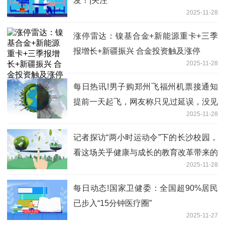
发！|关注
2025-11-28
涨停雷达：镍基合金+新能源重卡+三季
报增长+新疆振兴 合金投资触及涨停
2025-11-28
每日热讯!男子购郑州飞福州机票接通知
提前一天起飞，网友称只见过延误，没见
2025-11-28
过提前，航司：当天航班取消，进行了调
整
记者探访“两小时运动令”下的长沙校园，
看这场关乎健康与成长的教育改革带来的
2025-11-28
新变化——每天玩够2小时，吃饭香睡眠
好胖墩少 热资讯
每日动态!国家卫健委：全国超90%居民
已步入“15分钟医疗圈”
2025-11-27