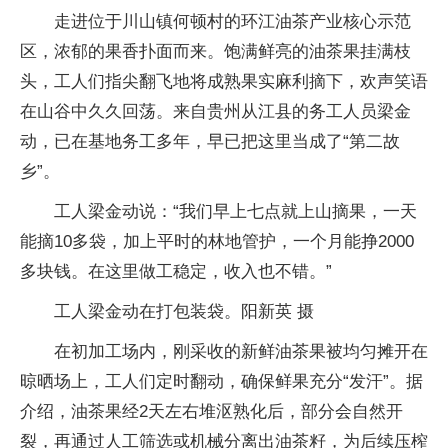
走进位于川山镇何顿村的环江油茶产业核心示范
区，浓郁的果香扑面而来。饱满鲜亮的油茶果挂满枝
头，工人们指尖翻飞地将成熟果实麻利摘下，欢声笑语
在山谷中久久回荡。来自贵州从江县的务工人员梁金
动，已在基地务工多年，早已把这里当成了“第二故
乡”。
工人梁金动说：“我们早上七点就上山摘果，一天
能摘10多袋，加上平时的林地管护，一个月能挣2000
多块钱。在这里做工稳定，收入也不错。”
工人梁金动在打包装袋。阳新英 摄
在初加工场内，刚采收的新鲜油茶果被均匀摊开在
晾晒场上，工人们定时翻动，确保鲜果充分“发汗”。据
介绍，油茶果经2天左右堆沤熟化后，部分会自然开
裂，再通过人工筛选或机械分离出油茶籽，为后续压榨