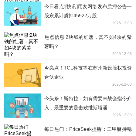
今日看点:[快讯]用友网络发布质押公告一
股东累计质押45922万股
2025-12-03
焦点信息:2块钱的红薯，真不如4块的紫
薯吗？
2025-12-03
今亮点！TCL科技等在苏州新设股权投资
合伙企业
2025-12-03
今头条！斯特拉：如有需要末战会指令介
入，最重要的是击败维斯塔潘
2025-12-03
每日热门：PriceSeek提醒：二甲醚持稳