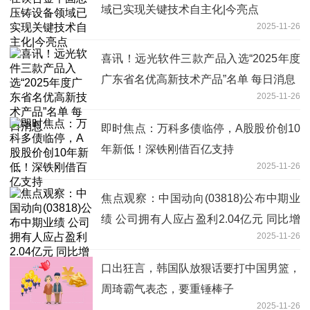
域已实现关键技术自主化|今亮点
2025-11-26
喜讯！远光软件三款产品入选“2025年度
广东省名优高新技术产品”名单 每日消息
2025-11-26
即时焦点：万科多债临停，A股股价创10
年新低！深铁刚借百亿支持
2025-11-26
焦点观察：中国动向(03818)公布中期业
绩 公司拥有人应占盈利2.04亿元 同比增
2025-11-26
长48.9%
口出狂言，韩国队放狠话要打中国男篮，
周琦霸气表态，要重锤棒子
2025-11-26