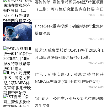
赛轮轮胎: 赛轮柬埔寨贡布经济特区项目
（二期）可行性研究报告内容摘要 今日
2025-12-03
播报
PriceSeek重点提醒：磷酸铁锂行业集体
提价消息
2025-12-03
报道:万成集团股份(01451)将于2026年1
月16日派发特别股息每股0.15港元
2025-12-03
时讯：药捷安康-B：替恩戈替尼片获
NMPA优先审评 拟用于晚期胆管癌治疗
2025-12-03
*ST春天：公司主营业务及经营范围均未
发生变化