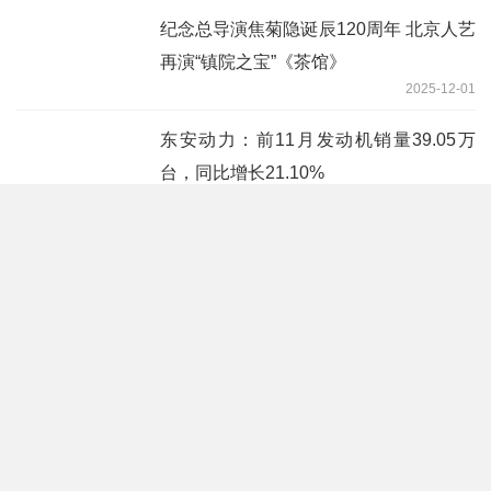
纪念总导演焦菊隐诞辰120周年 北京人艺
再演“镇院之宝”《茶馆》
2025-12-01
东安动力：前11月发动机销量39.05万
台，同比增长21.10%
2025-12-01
镇江大市口出土一门古炮！初步判断为明
清时期 通讯
2025-12-01
建滔积层板早盘涨超5% AI覆铜板成为推
动行业新一轮增长的引擎|实时
2025-12-01
每日聚焦：安徽淮北：淮北西站站前广场