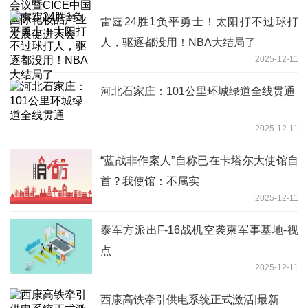
雷霆24胜1负平勇士！太阳打不过球打
人，驱逐都没用！NBA大结局了
2025-12-11
河北石家庄：101公里环城绿道全线贯通
2025-12-11
“蓝战非作案人”自称已在卡塔尔大使馆自
首？我使馆：不属实
2025-12-11
泰军方派出F-16战机空袭柬军事基地-视
点
2025-12-11
西康高铁牵引供电系统正式激活|最新