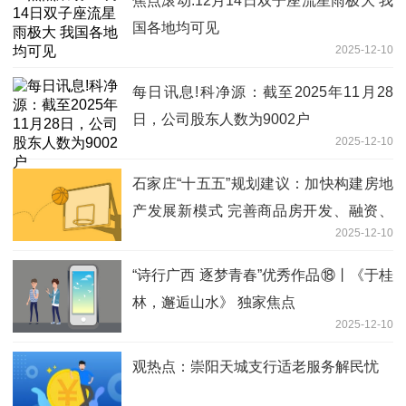
焦点滚动:12月14日双子座流星雨极大 我
国各地均可见
2025-12-10
每日讯息!科净源：截至2025年11月28
日，公司股东人数为9002户
2025-12-10
石家庄“十五五”规划建议：加快构建房地
产发展新模式 完善商品房开发、融资、
2025-12-10
销售等基础制度_今日热议
“诗行广西 逐梦青春”优秀作品⑱丨《于桂
林，邂逅山水》 独家焦点
2025-12-10
观热点：崇阳天城支行适老服务解民忧