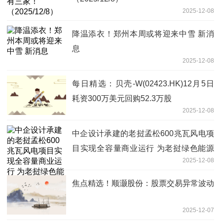
2025-12-08
降温添衣！郑州本周或将迎来中雪 新消
息
2025-12-08
每日精选：贝壳-W(02423.HK)12月5日
耗资300万美元回购52.3万股
2025-12-08
中企设计承建的老挝孟松600兆瓦风电项
目实现全容量商业运行 为老挝绿色能源
2025-12-08
转型注入动力（共建“一带一路”·第一现
场）
焦点精选！顺灏股份：股票交易异常波动
2025-12-07