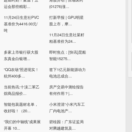
运会那些精彩...
(01276)涨...
11月24日生意社PVC
打新早报 | GPU明星
基准价为4416.00元/
股上市，摩...
吨
11月24日生意社菜籽
粕基准价为24...
多家上市银行获大股
即时焦点：[快讯]昆船
东真金白银增...
智能15275...
“QQ农场”照进现实！
签下1亿元新能源动力
杭州400多...
电池总成合...
当前热讯:十溴二苯乙
房产交易中测绘报告
烷商品报价...
有何作用？|...
智能包装题材名单，
小米澄清“小米汽车工
收好啦！（20...
厂内电池产...
“我们的中轴线”成果展
碧桂园：广东证监局
开幕 10...
对腾越建筑及...