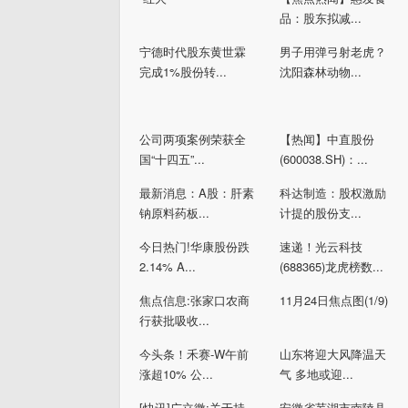
品：股东拟减...
宁德时代股东黄世霖
男子用弹弓射老虎？
完成1%股份转...
沈阳森林动物...
公司两项案例荣获全
【热闻】中直股份
国“十四五”...
(600038.SH)：...
最新消息：A股：肝素
科达制造：股权激励
钠原料药板...
计提的股份支...
今日热门!华康股份跌
速递！光云科技
2.14% A...
(688365)龙虎榜数...
焦点信息:张家口农商
11月24日焦点图(1/9)
行获批吸收...
今头条！禾赛-W午前
山东将迎大风降温天
涨超10% 公...
气 多地或迎...
[快讯]广立微:关于持
安徽省芜湖市南陵县