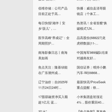
佰维存储：公司产品
快播：威信县清哥眼
目前正处于高...
镜店（个体工...
每日快报!湘伴丨安
热资讯！全省首艘“换
乡“蕻儿”，...
罐模式”LN...
医学高峰“养成记”：全
品高股份(688227)龙
周期照护...
虎榜数据(11-...
南海影像日志丨南海
中国海军989编队结束
美如画
对越南友好...
焦点关注：隆基绿能
国信证券：维持小鹏
在广东潮州成...
汽车-W(09868...
辽宁油价：自2025年
最新快讯!PriceSeek
11月24日24时...
重点提醒：铁...
17股获融资净买入额
小米集团盘初涨近
超1亿元 蓝...
4%，股价重回40...
“红火”
【焦点热闻】惠发食