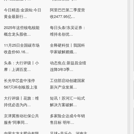
今日精选:金源灿:今日
阿里巴巴第二季度营
黄金最新行...
收2477.95亿...
2025年这些核电核能
每日头条!东吴证券：
概念龙头股收...
维持名创优...
11月25日全国碳市场
全释硬科技丨我国科
收盘价60.16...
学家破解嫦娥...
头条：大行评级丨小
动态焦点:新益昌业绩
摩：上调百度...
连降3年3季...
长光华芯盘中涨停
工信部启动创建国家
567只科创板股上涨
新兴产业发展...
大行评级丨花旗：维
短讯！苏河汇一站式
持优必选为内...
解决方案破解...
京津冀推动社保公共
多家险企达成今年销
服务“同事同...
售目标 明年...
内蒙古龙大肥业有限
足球+音乐会，河南主