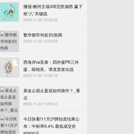
播报:郴州主场3球完胜湘西 赢下
抢“八”关键战
2025-11-22 16:25:03
繁华都市何处归|热闻
2025-11-22 16:22:55
西海岸vs亚泰：四外援PK三外
援，陈柏良、谭龙首发出战
2025-11-22 15:22:16
基金止损止盈该如何操作？_看
点
2025-11-22 13:58:41
今日快看!11月沪牌拍卖结果公
布：中标率9.4% 最低成交价
93600元