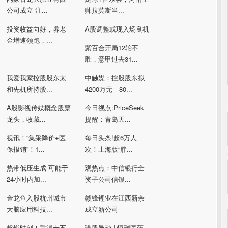
公司成立 注...
帅拉莫斯当...
投资收益向好，养老
A股调整或现入场良机
金增速领跑，...
紫百合开局12轮不
胜，意甲过去31...
我爱我家控股股东太
中触媒：控股股东拟
和先机所持股...
4200万元—80...
A股影视传媒概念股票
今日视点:PriceSeek
龙头，收藏...
提醒：青岛天...
视讯！“集采降价+医
每日头条!超6万人
保报销”！1...
次！上海版“胖...
热带低压生成 可能于
观热点：中信银行全
24小时内加...
资子公司信银...
金龙鱼入股杭州城市
赣锋锂业在江西新余
大脑应用科技...
成立新公司
超燃时刻！重温十五
港股异动 | 恒瑞医药