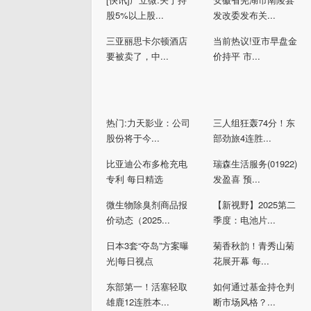
股5%以上股...
发改委发布关...
三亚丽思卡尔顿酒店
当前热议!亚市早盘金
要被卖了，中...
价持平 市...
热门:力天影业：公司
三人组狂轰74分！东
股份将于今...
部劲旅4连胜...
比亚迪公布多枪充电
瑞森生活服务(01922)
专利 每日精选
发盈喜 预...
微生物除臭剂商品报
【新视野】2025第二
价动态（2025...
季度：电池片...
日本3套“夺岛”方案曝
菊香秋韵！青秀山菊
光|每日视点
花展开幕 每...
东部第一！活塞轻取
如何通过基金持仓判
雄鹿12连胜本...
断市场风格？...