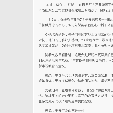
“加油！稳住！”“好球！”在日照莒县石井花
产险山东分公司志愿者张峻瑜正带着孩子们进行足
11月3日，张峻瑜与其他7名平安志愿者一同
子接触足球的初心，但更希望能在他们心中播下体
令他惊喜的是，孩子们在绿茵场上展现出的热
对抗，他们的进步让人感动。”张峻瑜表示，最令
队友加油鼓劲，为对手精彩表现鼓掌，胜不骄败不
随着支教日程推进，这场奔赴展现出更深层的
到久违的温暖与治愈。“与其说是我在教导他们，不
新审视教育的意义。
据悉，中国平安长期关注乡村儿童全面发展，
锻炼身体，更在潜移默化中培养团队协作、坚韧不
支教期满，张峻瑜带着孩子们的画作和信件踏
忆。这场双向的奔赴证明，真正的教育从来都是生
更多志愿者与孩子在相遇中共同绽放。
来源：平安产险山东分公司