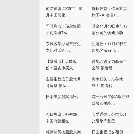
前沿资讯!2025年1-10
每日信息：传马斯克
月中国氧化...
旗下xAI洽谈1...
即时焦点：瑞尔集团
基金11月18日参与17
午前涨逾7% ...
家公司的调研活动
东城区举办城市历史
生意社：11月19日江
文化对话会，...
西地区萤石市...
【聚看点】天能股
多地监管发力商保年
份：融资净买入...
金等 银发经...
主要指数成分股12月
海南封关，准备就
将调整 沪深...
绪！ 速看料
日本突发凶案 视讯
花一分钟了解A股三只
碳酸乙烯酯...
今日热议：外交部：
天孚通信：公司1.6T
中国海警船在...
光引擎产品已...
科兴制药控股股东询
日上集团成交额创