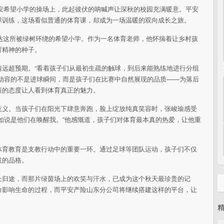
园平安希望小学的操场上，此起彼伏的呐喊声让深秋的校园充满暖意。平安
球训练，这场看似普通的体育课，却成为一场温暖的双向成长之旅。
抵达这所被绿树环绕的希望小学。作为一名体育老师，他怀揣着让乡村孩
育精神的种子。
情远超预期。“看着孩子们从最初生疏的触球，到后来能熟练地进行分组
他动容的不是进球瞬间，而是孩子们在比赛中自然展现的品质——为落后
馁的态度让人看到体育真正的魅力。
意义。当孩子们在阳光下肆意奔跑，脸上绽放纯真笑容时，张峻瑜感受
如说是他们在唤醒我。”他感慨道，孩子们对体育最本真的热爱，让他重
体育教育是支教行动中的重要一环。通过足球等团队运动，孩子们不仅
拔的品格。
上归途，而那片绿茵场上的欢笑与汗水，已成为这个秋天最珍贵的记
命影响生命的过程，而平安产险山东分公司将继续搭建这样的平台，让