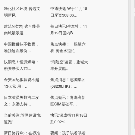
净化社区环境 传递文
中通快递-W于11月18
明新风
日斥资308.06...
建筑N次方| 这可能是
每日快讯!生意社：11
南城最浪漫...
月19日国内B...
中国撤侨从不收费，
焦点快播：一眼望六
唯独这次破例...
桥 黄金水道忙
快消息！恒源煤电：
“海陆空”监管，盐城大
融资净买入72...
丰开展船...
金安国纪拟募资不超
焦点消息！惠陶集团
13亿元 用于...
(08238.HK)：...
日本演员矢野浩二发
焦点短讯！青岛高新
文：永远支持...
区CIM基础平...
当前关注:管网建设“加
快讯:深成指11月18日
速跑” ...
跌0.92%
新日路行X6：在标准
要闻：孩子哄着哄着