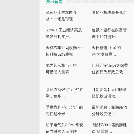
资讯新闻
绿茵场上的双向奔
养殖业板块高开低走
赴：一场足球课...
6.1%！工业经济高质
速讯：银行在财富管
量发展扎实推...
理中如何提升...
金杯汽车计划收购 中
今日精选:中国“双
拓科技52%股权
创”大赛颠覆...
能力其实相当不错，
比特元宇宙(08645)委
可惜湖人侧翼...
任苏菂为行政总裁
临沭农商银行“五学”并
【新要闻】天门联通
举，稳步...
组织秋游活动...
季度盈利7亿，汽车能
最新消息：杨瀚森13
否扛起小米...
分钟蜕变记：...
明阳电气跌3.9% 华安
“驰骋G331·雪韵醉延
证券喊买入后连跌
边”哈雷越...