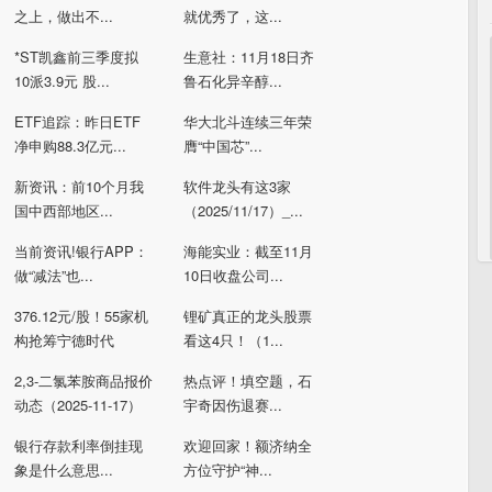
之上，做出不...
就优秀了，这...
*ST凯鑫前三季度拟
生意社：11月18日齐
10派3.9元 股...
鲁石化异辛醇...
ETF追踪：昨日ETF
华大北斗连续三年荣
净申购88.3亿元...
膺“中国芯”...
新资讯：前10个月我
软件龙头有这3家
国中西部地区...
（2025/11/17）_...
当前资讯!银行APP：
海能实业：截至11月
做“减法”也...
10日收盘公司...
376.12元/股！55家机
锂矿真正的龙头股票
构抢筹宁德时代
看这4只！（1...
2,3-二氯苯胺商品报价
热点评！填空题，石
动态（2025-11-17）
宇奇因伤退赛...
银行存款利率倒挂现
欢迎回家！额济纳全
象是什么意思...
方位守护“神...