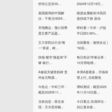
价转让定价30...
2024年12月19日...
基因困局的中国解
能源金属板块冲高回
法：千青元HGHI...
落持续下挫 滚动
齐翔腾达：预计四季
即时看！午评：沪指
度主要产品盈...
半日跌0.56%...
王力安防以行业“唯
当前聚焦：激情全运 |
一”承诺，树...
“00后...
快报:楼市“接盘侠”不
每日热议!华泰证券：
够 银行...
10月用电增...
A修迎关键里程碑 贵
本周A股看多，市场有
州金元鸭溪...
望上行_当前聚焦
今热点：中科三环：
博科测试：截至2025
截至2025年11...
年11月10日股...
当前信息：医生发
今日看点:东湖评论：
现：天冷坚持戴...
别让复杂套...