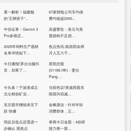
逐一解析！福建舰
67家财险公司车均保
的“王牌搭子”...
费均值超2000...
中信证券：Gemini 3
高盛警告：美元与美
Pro多模态...
股脱钩不足虑...
2025年饲料生产题材
焦点热讯:南昌陪诊师
名单详情如下...
月入五六千...
今日播报!茅台治服抖
星凯控股
音，却寒了...
(01166.HK)：委任
Pang ...
今头条！宁波港成立
当前热议!美迪西股东
北仑精创矿业...
陈国兴拟减...
东京股市继续承压下
金枫酒业：针对年轻
跌 快播
消费群体，正...
弱反后低点还需进一
券商今日金股：4份研
步确认 观焦点
报力推一股...