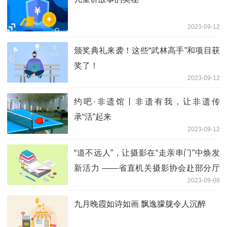
2023-09-12
颁奖典礼来袭！这些“武林高手”和项目获
奖了！
2023-09-12
约吧·非遗馆丨非遗有我，让非遗传
承“活”起来
2023-09-12
“道不远人”，让摄影在“走亲串门”中焕发
新活力 ——省直机关摄影协会赴部分厅
2023-09-08
局开展摄影培训
九月晚霞如诗如画 飘逸朦胧令人沉醉